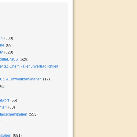
en
(330)
che
(69)
ty
(628)
ilität, MCS
(629)
vität, Chemikalienunverträglichkeit
MCS & Umweltkrankheiten
(17)
62)
twort
(56)
hten
(80)
ltagschemikalien
(553)
)
ikalien
(681)