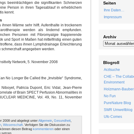
ngs beeinträchtigen die signifikanten Schmerzen
Seiten
ine Person in ihren Tagesablauf in erheblichem
Ihre Daten…
is kennt.
Impressum
n
s ihnen Wärme sehr hilft. Aufenthalte in trockenem
arottherapie werden als lindernd empfunden.
nchen Personen mit Fibromyalgie frappierende
Archiv
 und Sport in Maßen hat mittelfristig einen guten
etroffene, dass ihnen Lymphdrainage Erleichterung
zu schmerzhaft angegeben werden.
nsitivity Network, 5. November 2008
Blogroll
Arztsuche
CHE – The Collabo
an No Longer Be Called the „Invisible“ Syndrome,
Environment
Niboyet, Patricia Dupont, Eric Vidal, Jean-Pierre
Holzmann-Bauber
Correlate of Brain SPECT Perfusion Abnormalities in
No Fun
UCLEAR MEDICINE, Vol. 49, No. 11, November
PureNature Blog
SWR Umweltblog
Ufo Comes
r 2008 und abgelegt unter
Allgemein
,
Gesundheit
,
n
,
Wissenschaft
. Verfolgen Sie die Diskussion zu
können diesen Beitrag
kommentieren
oder einen
 setzen.