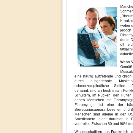
Manche
Schmer
„Rheum
Krankhe
wobei ü
jedoch
Fibromy
der in 
oft le
tatsäc
aktuelle
Wenn S
Gemäß 
Musculo
eine häufig auftretende und chroni
durch ausgedehnte Muskels
schmerzempfindliche Stellen
genannt, sind an bestimmten Punkt
Schultern, im Rücken, den Hüften
denen Menschen mit Fibromyalgi
Fibromyalgie ist eine der hä
Bewegungsapparat betreffen, und B
Menschen sind alleine in den US
Amerikanern leidet darunter. In D
verbreitet. Zwischen 80 und 90% der
Wissenschaftlern aus Frankreich g