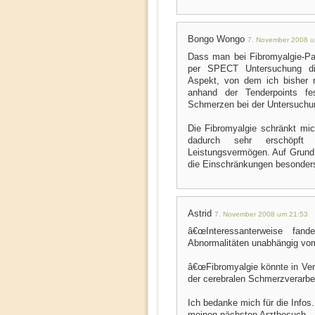
Bongo Wongo
7. November 2008 u
Dass man bei Fibromyalgie-Pa
per SPECT Untersuchung diag
Aspekt, von dem ich bisher n
anhand der Tenderpoints fes
Schmerzen bei der Untersuchu
Die Fibromyalgie schränkt mich
dadurch sehr erschöpf
Leistungsvermögen. Auf Grund
die Einschränkungen besonders
Astrid
7. November 2008 um 21:53
â€œInteressanterweise fand
Abnormalitäten unabhängig vo
â€œFibromyalgie könnte in Ver
der cerebralen Schmerzverarbei
Ich bedanke mich für die Infos.
meinen nächsten Arztbesuch.