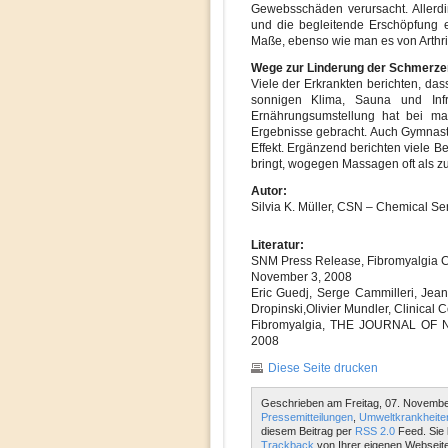
Gewebsschäden verursacht. Allerdi
und die begleitende Erschöpfung e
Maße, ebenso wie man es von Arthrit
Wege zur Linderung der Schmerze
Viele der Erkrankten berichten, das
sonnigen Klima, Sauna und Infr
Ernährungsumstellung hat bei ma
Ergebnisse gebracht. Auch Gymnastik
Effekt. Ergänzend berichten viele B
bringt, wogegen Massagen oft als 
Autor:
Silvia K. Müller, CSN – Chemical Se
Literatur:
SNM Press Release, Fibromyalgia C
November 3, 2008
Eric Guedj, Serge Cammilleri, Jean 
Dropinski,Olivier Mundler, Clinical 
Fibromyalgia, THE JOURNAL OF N
2008
Diese Seite drucken
Geschrieben am Freitag, 07. Novembe
Pressemitteilungen
,
Umweltkrankheite
diesem Beitrag per
RSS 2.0
Feed. Sie 
Trackback
von Ihrer eigenen Webseite