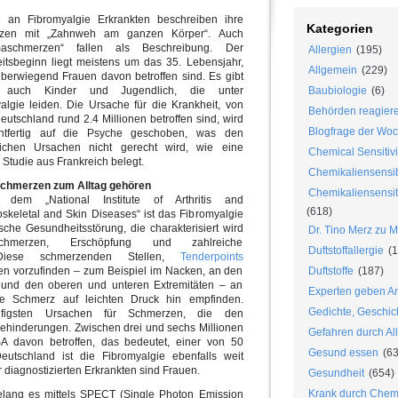
 an Fibromyalgie Erkrankten beschreiben ihre
Kategorien
zen mit „Zahnweh am ganzen Körper“. Auch
aschmerzen“ fallen als Beschreibung. Der
Allergien
(195)
itsbeginn liegt meistens um das 35. Lebensjahr,
Allgemein
(229)
berwiegend Frauen davon betroffen sind. Es gibt
 auch Kinder und Jugendlich, die unter
Baubiologie
(6)
algie leiden. Die Ursache für die Krankheit, von
Behörden reagier
Deutschland rund 2.4 Millionen betroffen sind, wird
Blogfrage der Wo
ichtfertig auf die Psyche geschoben, was den
hlichen Ursachen nicht gerecht wird, wie eine
Chemical Sensitivi
 Studie aus Frankreich belegt.
Chemikaliensensib
chmerzen zum Alltag gehören
Chemikaliensensiti
dem „National Institute of Arthritis and
(618)
skeletal and Skin Diseases“ ist das Fibromyalgie
sche Gesundheitsstörung, die charakterisiert wird
Dr. Tino Merz zu 
chmerzen, Erschöpfung und zahlreiche
Duftstoffallergie
(1
. Diese schmerzenden Stellen,
Tenderpoints
en vorzufinden – zum Beispiel im Nacken, an den
Duftstoffe
(187)
 und den oberen und unteren Extremitäten – an
Experten geben An
e Schmerz auf leichten Druck hin empfinden.
Gedichte, Geschic
ufigsten Ursachen für Schmerzen, die den
ehinderungen. Zwischen drei und sechs Millionen
Gefahren durch Al
A davon betroffen, das bedeutet, einer von 50
Gesund essen
(63
eutschland ist die Fibromyalgie ebenfalls weit
 diagnostizierten Erkrankten sind Frauen.
Gesundheit
(654)
Krank durch Chem
elang es mittels SPECT (Single Photon Emission