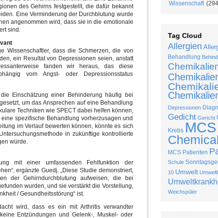
Wissenschaft
(294
onen des Gehirns festgestellt, die dafür bekannt
heiden. Eine Verminderung der Durchblutung wurde
enen angenommen wird, dass sie in die emotionale
rt sind.
Tag Cloud
evant
Allergien
Aller
ge Wissenschaftler, dass die Schmerzen, die von
Behandlung
Behind
den, ein Resultat von Depressionen seien, anstatt
Chemikalie
ressanterweise fanden wir heraus, das diese
abhängig vom Angst- oder Depressionsstatus
Chemikalie
Chemikalie
Chemikalien
 die Einschätzung einer Behinderung häufig bei
eingesetzt, um das Ansprechen auf eine Behandlung
Diag
Depressionen
ekulare Techniken wie SPECT dabei helfen können,
Gedicht
f eine spezifische Behandlung vorherzusagen und
Gericht
MCS
itung im Verlauf bewerten können, könnte es sich
Krebs
 Untersuchungsmethode in zukünftige kontrollierte
Chemical 
gen würde.
P
MCS Patienten
Sonntagsged
dung mit einer umfassenden Fehlfunktion der
Schule
hen“, ergänzte Guedj. „Diese Studie demonstriert,
Umwelt
10
Umweltk
nen der Gehirndurchblutung aufweisen, die bei
Umweltkrankh
funden wurden, und sie verstärkt die Vorstellung,
Weichspüler
nkheit / Gesundheitsstörung“ ist.
cht wird, dass es ein mit Arthritis verwandter
 keine Entzündungen und Gelenk-, Muskel- oder