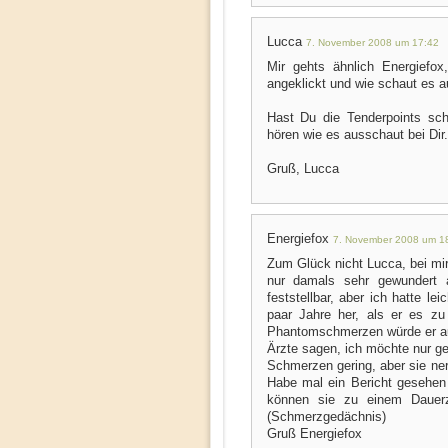
Lucca
7. November 2008 um 17:42
Mir gehts ähnlich Energiefo
angeklickt und wie schaut es a
Hast Du die Tenderpoints sch
hören wie es ausschaut bei Dir.
Gruß, Lucca
Energiefox
7. November 2008 um 1
Zum Glück nicht Lucca, bei mir
nur damals sehr gewundert 
feststellbar, aber ich hatte le
paar Jahre her, als er es zu
Phantomschmerzen würde er auss
Ärzte sagen, ich möchte nur g
Schmerzen gering, aber sie ner
Habe mal ein Bericht gesehen
können sie zu einem Dauerzus
(Schmerzgedächnis)
Gruß Energiefox