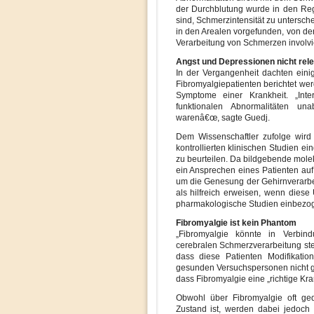
der Durchblutung wurde in den Regi
sind, Schmerzintensität zu untersc
in den Arealen vorgefunden, von d
Verarbeitung von Schmerzen involvie
Angst und Depressionen nicht rel
In der Vergangenheit dachten eini
Fibromyalgiepatienten berichtet wer
Symptome einer Krankheit. „Inte
funktionalen Abnormalitäten un
warenâ€œ, sagte Guedj.
Dem Wissenschaftler zufolge wird
kontrollierten klinischen Studien 
zu beurteilen. Da bildgebende mol
ein Ansprechen eines Patienten au
um die Genesung der Gehirnverarbe
als hilfreich erweisen, wenn diese
pharmakologische Studien einbezo
Fibromyalgie ist kein Phantom
„Fibromyalgie könnte in Verbin
cerebralen Schmerzverarbeitung ste
dass diese Patienten Modifikatio
gesunden Versuchspersonen nicht ge
dass Fibromyalgie eine „richtige Kra
Obwohl über Fibromyalgie oft geda
Zustand ist, werden dabei jedoch