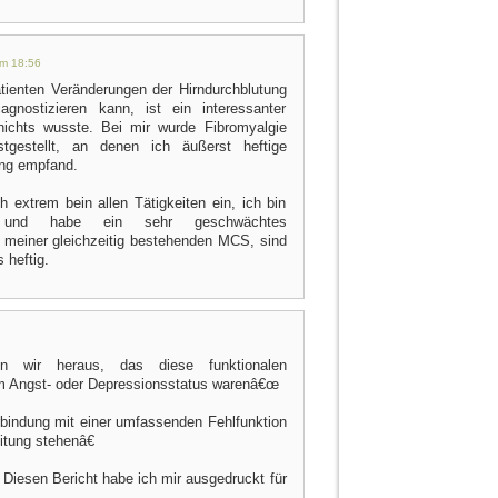
m 18:56
tienten Veränderungen der Hirndurchblutung
nostizieren kann, ist ein interessanter
ichts wusste. Bei mir wurde Fibromyalgie
tgestellt, an denen ich äußerst heftige
ng empfand.
 extrem bein allen Tätigkeiten ein, ich bin
t und habe ein sehr geschwächtes
 meiner gleichzeitig bestehenden MCS, sind
 heftig.
en wir heraus, das diese funktionalen
m Angst- oder Depressionsstatus warenâ€œ
bindung mit einer umfassenden Fehlfunktion
tung stehenâ€
 Diesen Bericht habe ich mir ausgedruckt für