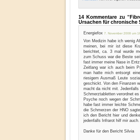
14 Kommentare zu “Fibro
Ursachen für chronische
Energiefox
7. November 2008 um 1
Von Medizin habe ich wenig A
meinen, bei mir ist diese Kr
berichtet, ca. 3 mal wurde m
zum Schuss war die Beste sei
fast immer meine Nase in Entzü
Zeitlang war ich auch beim P
man hatte mich entsorgt eine
riesigem Ausmaß Leute sozial
geschickt. Von den Finanzen wa
macht da nicht mit. Jedenfalls
Schmerztabletten verordnet es w
Psyche noch wegen der Schme
habe fast immer leichte Schme
die Schmerzen der HNO sagte a
ich den Bericht hier und denke 
jedenfalls Infrarot hilf mir auch.
Danke für den Bericht Silvia