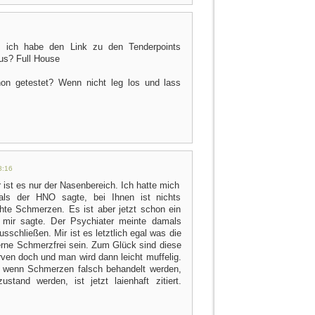
x, ich habe den Link zu den Tenderpoints
us? Full House
on getestet? Wenn nicht leg los und lass
8:16
 ist es nur der Nasenbereich. Ich hatte mich
als der HNO sagte, bei Ihnen ist nichts
ichte Schmerzen. Es ist aber jetzt schon ein
 mir sagte. Der Psychiater meinte damals
chließen. Mir ist es letztlich egal was die
erne Schmerzfrei sein. Zum Glück sind diese
ven doch und man wird dann leicht muffelig.
 wenn Schmerzen falsch behandelt werden,
tand werden, ist jetzt laienhaft zitiert.