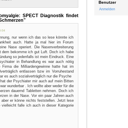
Benutzer
Anmelden
myalgie: SPECT Diagnostik findet
 Schmerzen”
6:04
hnung, nur wenn ich das so lese könnte ich
ankheit auch. Hatte ja mal hier im Forum
eine Nase operiert. Die Nasenverbreiterung
t dem bekomme ich gut Luft. Doch ich habe
ndung so jedenfalls ist mein Eindruck. Eine
sychiater in Behandlung es war auch nötig
 Firma die Milliardengewinne hatte hat im
verträglich entlassen bzw im Vorruhestand
r es auch sozialverträglich nur die Psyche
 hat der Psychiater mir auch auf mein Bitten
ar wunderbar . Ich wollte aber weder für die
rzen dauernd Tabletten nehmen. Doch ich
rzen in der Nase. Vor ein paar Jahren auch
ber er könne nichts feststellen. Jetzt lese
vielleicht falle ich auch in dieser Kategorie