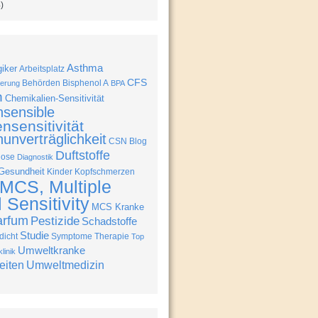
)
Asthma
giker
Arbeitsplatz
CFS
Behörden
Bisphenol A
erung
BPA
n
Chemikalien-Sensitivität
nsensible
nsensitivität
unverträglichkeit
CSN Blog
Duftstoffe
nose
Diagnostik
Gesundheit
Kinder
Kopfschmerzen
MCS, Multiple
Sensitivity
MCS Kranke
arfum
Pestizide
Schadstoffe
Studie
icht
Symptome
Therapie
Top
Umweltkranke
linik
eiten
Umweltmedizin