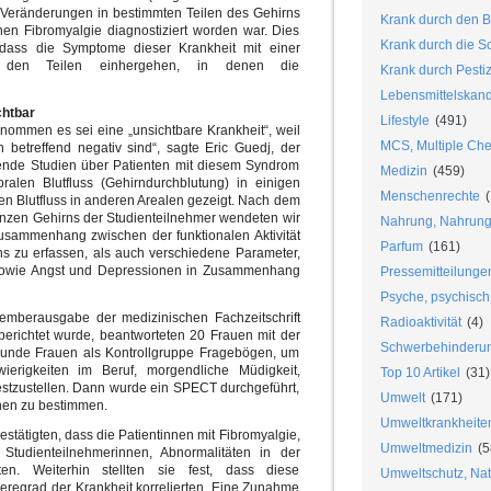
 Veränderungen in bestimmten Teilen des Gehirns
Krank durch den B
enen Fibromyalgie diagnostiziert worden war. Dies
Krank durch die S
g, dass die Symptome dieser Krankheit mit einer
n den Teilen einhergehen, in denen die
Krank durch Pesti
Lebensmittelskan
chtbar
Lifestyle
(491)
nommen es sei eine „unsichtbare Krankheit“, weil
MCS, Multiple Chem
 betreffend negativ sind“, sagte Eric Guedj, der
ebende Studien über Patienten mit diesem Syndrom
Medizin
(459)
alen Blutfluss (Gehirndurchblutung) in einigen
Menschenrechte
(
en Blutfluss in anderen Arealen gezeigt. Nach dem
zen Gehirns der Studienteilnehmer wendeten wir
Nahrung, Nahrungs
Zusammenhang zwischen der funktionalen Aktivität
Parfum
(161)
rns zu erfassen, als auch verschiedene Parameter,
 sowie Angst und Depressionen in Zusammenhang
Pressemitteilunge
Psyche, psychisch
vemberausgabe der medizinischen Fachzeitschrift
Radioaktivität
(4)
berichtet wurde, beantworteten 20 Frauen mit der
Schwerbehinderu
unde Frauen als Kontrollgruppe Fragebögen, um
erigkeiten im Beruf, morgendliche Müdigkeit,
Top 10 Artikel
(31)
festzustellen. Dann wurde ein SPECT durchgeführt,
Umwelt
(171)
onen zu bestimmen.
Umweltkrankheite
stätigten, dass die Patientinnen mit Fibromyalgie,
Umweltmedizin
(5
udienteilnehmerinnen, Abnormalitäten in der
en. Weiterhin stellten sie fest, dass diese
Umweltschutz, Nat
eregrad der Krankheit korrelierten. Eine Zunahme