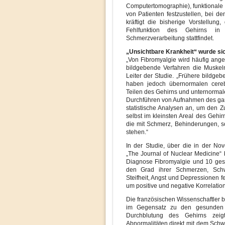
Computertomographie), funktionale
von Patienten festzustellen, bei d
kräftigt die bisherige Vorstellun
Fehlfunktion des Gehirns i
Schmerzverarbeitung stattfindet.
„Unsichtbare Krankheit“ wurde si
„Von Fibromyalgie wird häufig ange
bildgebende Verfahren die Muskeln
Leiter der Studie. „Frühere bildg
haben jedoch übernormalen cerebr
Teilen des Gehirns und unternormal
Durchführen von Aufnahmen des gan
statistische Analysen an, um den 
selbst im kleinsten Areal des Gehi
die mit Schmerz, Behinderungen,
stehen.“
In der Studie, über die in der No
„The Journal of Nuclear Medicine“ 
Diagnose Fibromyalgie und 10 ges
den Grad ihrer Schmerzen, Schwi
Steifheit, Angst und Depressionen 
um positive und negative Korrelati
Die französischen Wissenschaftler be
im Gegensatz zu den gesunden St
Durchblutung des Gehirns zeigt
Abnormalitäten direkt mit dem Schw