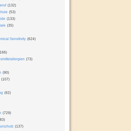
eruf
(132)
chule
(53)
zide
(133)
dale
(35)
ical Sensitivity
(624)
166)
mittelallergien
(73)
n
(90)
(107)
ng
(62)
n
(729)
83)
urschutz
(137)