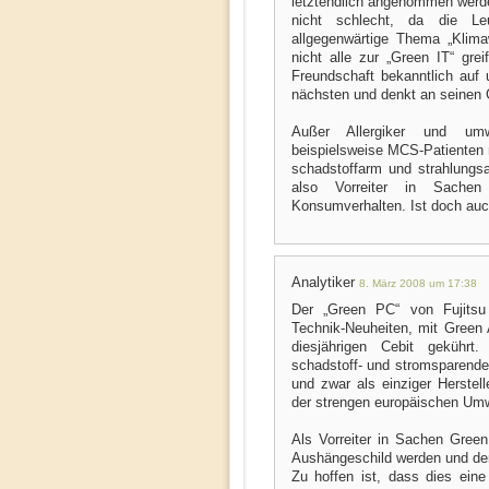
letztendlich angenommen werd
nicht schlecht, da die L
allgegenwärtige Thema „Klima
nicht alle zur „Green IT“ gr
Freundschaft bekanntlich auf 
nächsten und denkt an seinen 
Außer Allergiker und umw
beispielsweise MCS-Patienten m
schadstoffarm und strahlungsa
also Vorreiter in Sachen 
Konsumverhalten. Ist doch auc
Analytiker
8. März 2008 um 17:38
Der „Green PC“ von Fujitsu
Technik-Neuheiten, mit Green
diesjährigen Cebit gekührt
schadstoff- und stromsparend
und zwar als einziger Herstell
der strengen europäischen Umw
Als Vorreiter in Sachen Gree
Aushängeschild werden und den 
Zu hoffen ist, dass dies ein