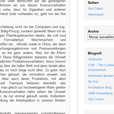
 sind viele Menschen auf die günstigsten
Seiten
können wir uns dieses Konsumverhalten
Ihre Daten…
r sehe, dass für Zigaretten und anderen
hend Geld vorhanden ist, geht mir der Hut
Impressum
tscheidung nicht nur bei Computern und sog.
llig-Prinzip, sondern generell! Wenn ich an
Archiv
gen Plastikspielsachen denke, die voll sind
 Formaldehyd, Weichmachern und
offen etc., oftmals made in China, die dann
uchungsergebnissen und Pressemeldungen
d es mir ganz anders. Was tun die Eltern
Blogroll
n! Diese Billigprodukte belasten die Umwelt
Arztsuche
dlichen Produktionsverfahren, hinzu kommt
CHE – The Collabo
eg über die halbe Welt und dann landet alles
s ist noch lange nicht alles. Zu guter letzt
Environment
hen gekauft, die vermutlich umwelt- und
Holzmann-Bauber
d. Aber auch deren Produktion, mit allen
No Fun
 und Transport belasten ebenfalls das
 man gleich zur hochwertigeren Ware greifen
PureNature Blog
 Konsumverhalten hätte neben der Umwelt
SWR Umweltblog
t, da nur einmal gekauft würde. Außerdem
Ufo Comes
llung die Arbeitsplätze in unseren Breiten
benfalls entsprechendes schadstoffarmes