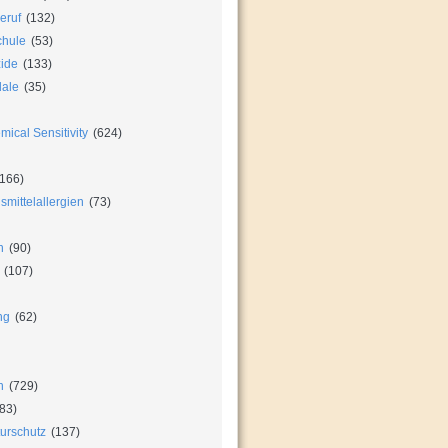
eruf
(132)
chule
(53)
zide
(133)
dale
(35)
ical Sensitivity
(624)
166)
mittelallergien
(73)
n
(90)
(107)
ng
(62)
n
(729)
83)
urschutz
(137)