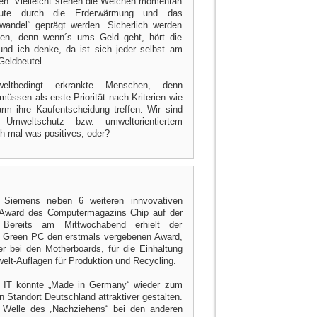
en. Vielleicht stehen die Weichen momentan
eute durch die Erderwärmung und das
wandel“ geprägt werden. Sicherlich werden
eifen, denn wenn´s ums Geld geht, hört die
und ich denke, da ist sich jeder selbst am
Geldbeutel.
eltbedingt erkrankte Menschen, denn
üssen als erste Priorität nach Kriterien wie
rm ihre Kaufentscheidung treffen. Wir sind
Umweltschutz bzw. umweltorientiertem
h mal was positives, oder?
 Siemens neben 6 weiteren innvovativen
 Award des Computermagazins Chip auf der
. Bereits am Mittwochabend erhielt der
e Green PC den erstmals vergebenen Award,
er bei den Motherboards, für die Einhaltung
elt-Auflagen für Produktion und Recycling.
n IT könnte „Made in Germany“ wieder zum
Standort Deutschland attraktiver gestalten.
e Welle des „Nachziehens“ bei den anderen