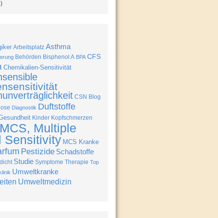
)
Asthma
giker
Arbeitsplatz
CFS
Behörden
Bisphenol A
erung
BPA
n
Chemikalien-Sensitivität
nsensible
nsensitivität
unverträglichkeit
CSN Blog
Duftstoffe
nose
Diagnostik
Gesundheit
Kinder
Kopfschmerzen
MCS, Multiple
Sensitivity
MCS Kranke
arfum
Pestizide
Schadstoffe
Studie
icht
Symptome
Therapie
Top
Umweltkranke
linik
eiten
Umweltmedizin