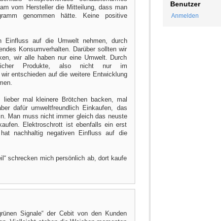
Benutzer
am vom Hersteller die Mitteilung, dass man
gramm genommen hätte. Keine positive
Anmelden
 Einfluss auf die Umwelt nehmen, durch
ndes Konsumverhalten. Darüber sollten wir
ken, wir alle haben nur eine Umwelt. Durch
glicher Produkte, also nicht nur im
wir entschieden auf die weitere Entwicklung
men.
, lieber mal kleinere Brötchen backen, mal
aber dafür umweltfreundlich Einkaufen, das
ein. Man muss nicht immer gleich das neuste
fen. Elektroschrott ist ebenfalls ein erst
hat nachhaltig negativen Einfluss auf die
il“ schrecken mich persönlich ab, dort kaufe
grünen Signale“ der Cebit von den Kunden