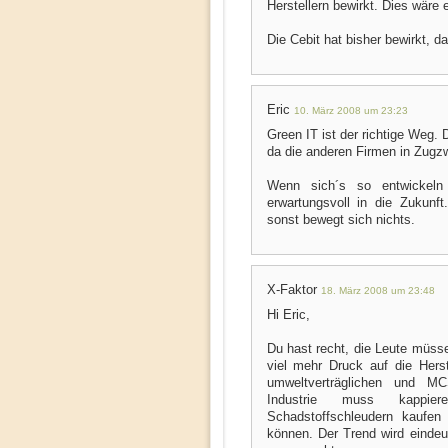
Herstellern bewirkt. Dies wäre
Die Cebit hat bisher bewirkt, da
Eric
10. März 2008 um 23:23
Green IT ist der richtige Weg. 
da die anderen Firmen in Zugz
Wenn sich´s so entwickeln
erwartungsvoll in die Zukunf
sonst bewegt sich nichts.
X-Faktor
18. März 2008 um 23:48
Hi Eric,
Du hast recht, die Leute müs
viel mehr Druck auf die Herst
umweltverträglichen und MC
Industrie muss kappie
Schadstoffschleudern kaufe
können. Der Trend wird eindeut