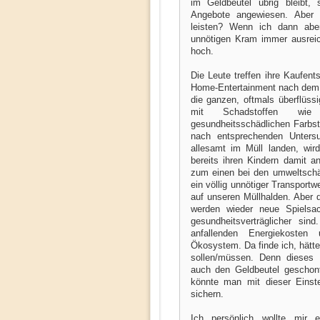
im Geldbeutel übrig bleibt,
Angebote angewiesen. Aber 
leisten? Wenn ich dann abe
unnötigen Kram immer ausreic
hoch.
Die Leute treffen ihre Kaufen
Home-Entertainment nach dem Bi
die ganzen, oftmals überflüssi
mit Schadstoffen wie
gesundheitsschädlichen Farbst
nach entsprechenden Unters
allesamt im Müll landen, wir
bereits ihren Kindern damit a
zum einen bei den umweltschä
ein völlig unnötiger Transportw
auf unseren Müllhalden. Aber da
werden wieder neue Spielsac
gesundheitsverträglicher sin
anfallenden Energiekosten
Ökosystem. Da finde ich, hätte
sollen/müssen. Denn dieses
auch den Geldbeutel geschon
könnte man mit dieser Einste
sichern.
Ich persönlich wollte mir e