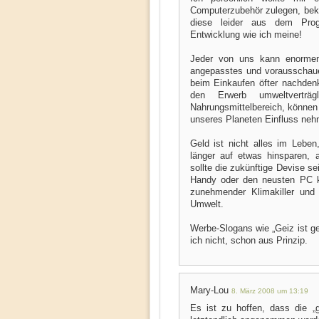
Computerzubehör zulegen, bek
diese leider aus dem Pro
Entwicklung wie ich meine!
Jeder von uns kann enormen
angepasstes und vorausschaue
beim Einkaufen öfter nachden
den Erwerb umweltverträ
Nahrungsmittelbereich, können 
unseres Planeten Einfluss neh
Geld ist nicht alles im Leben
länger auf etwas hinsparen, 
sollte die zukünftige Devise s
Handy oder den neusten PC kau
zunehmender Klimakiller und 
Umwelt.
Werbe-Slogans wie „Geiz ist ge
ich nicht, schon aus Prinzip.
Mary-Lou
8. März 2008 um 13:19
Es ist zu hoffen, dass die „