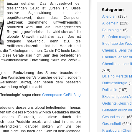
Einzug gehalten. Das Schlüsselwort der
diesjährigen CeBit ist „Green IT“. Diese
Kategorien
positive Signalwirkung ist sehr
Allergien
(195)
begrüßenswert, denn dass Computer-
Elektronik zunehmend umweltfreundlich
Allgemein
(229)
produziert wird und ein umfangreicheres
Baubiologie
(6)
Recycling gewährleistet ist, wirkt sich auf die
globale Umwelt nachhaltig aus. Das ist
Behörden reagier
dringend notwendig, denn z.B. die
Blogfrage der Wo
Antiflammschutzmittel sind bei Mensch und
Chemical Sensitivi
 die Toxikologen nennen. Da ein PC heute fast in
, diese Geräte also nicht „nur“ den betrieblichen
Chemikaliensensib
 umweltfreundliche Entwicklung “kurz vor Zwölf –
Chemikaliensensiti
(618)
ung und Reduzierung des Stromverbrauchs der
Dr. Tino Merz zu 
ur den Wünschen der Verbraucher gerecht, sondern
ngweisender Beitrag, der neben dem besseren
Duftstoffallergie
(1
Anwendung möglich macht.
Duftstoffe
(187)
Technologie“ sogar einen
Greenpeace CeBit-Blog
Experten geben An
Gedichte, Geschic
 Bedeutung dieses uns global betreffenden Themas
Gefahren durch Al
chen um dieses Problem wirklich Gedanken macht.
besonders Elektronik, da diese durch die
Gesund essen
(63
urch neue Produkte ersetzt wird, sind in unserem
Gesundheit
(654)
Notwendigkeit, darüber sollten wir uns bei
Krank durch Chem
, und nicht uns nach der „Geiz ist geil“-Methode