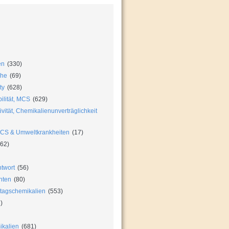
en
(330)
che
(69)
ty
(628)
ilität, MCS
(629)
vität, Chemikalienunverträglichkeit
MCS & Umweltkrankheiten
(17)
62)
twort
(56)
hten
(80)
ltagschemikalien
(553)
)
ikalien
(681)