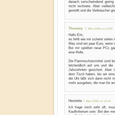
danach verschwindend gering 
nicht rechnete. Aber vielleic
gestellt und die Verbraucher gre
Thommy
7. März 2008 um 10:50
Hallo Eric,
es fehlt wie mir scheint vielen
Was sind ein paar Euro, wenn i
Bei mir spielten neue PCs ga
eine Rolle.
Die Flammschutzmittel sind bi
letztendlich auf uns und die 
Jahrzehnten gesichert. Aber
dem Tisch haben, bis wir ein
die Uhr läßt sich dann nicht m
mehr ausgeben, die man für and
Henriette
7. März 2008 um 18:18
Ich frage mich sehr oft, mu
Kaufkriterium sein. Bei den me