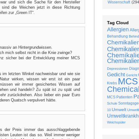
war und sich die Sache für den Hersteller
Wissenschaft
(294
ht sind die Weichen jetzt in diese Richtung
ifen zur „Green IT“.
Tag Cloud
Allergien
Aller
Behandlung
Behind
Chemikalie
 massiv an Hintergrundwissen.
Chemikalie
ch mich selbst nicht in die Knie zwinge?
Chemikalie
nz sicher bei der Entwicklung meiner MCS
Chemikalien
Diag
Depressionen
s im letzten Winkel nachweisbar und wie sie
Gedicht
Gericht
MCS
Natur wirken, wissen wir erst ist ein paar
Krebs
 müssen wir immer gesichertes Wissen auf
Chemical 
sehen und handeln? Zu spät ist zu spät und
ehr zurückdrehen. Also lieber ein paar Euro
P
MCS Patienten
eren Quatsch verpulvert hätte.
Sonntagsged
Schule
Umwelt
10
Umweltk
Umweltkrankh
Weichspüler
ss der Preis immer das ausschlaggebende
isten Leuten ist das so. Weil immer weniger