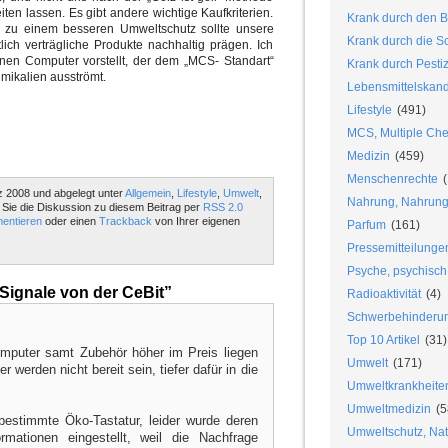
ten lassen. Es gibt andere wichtige Kaufkriterien.
Krank durch den B
 zu einem besseren Umweltschutz sollte unsere
Krank durch die S
ich verträgliche Produkte nachhaltig prägen. Ich
inen Computer vorstellt, der dem „MCS- Standart“
Krank durch Pesti
mikalien ausströmt.
Lebensmittelskan
Lifestyle
(491)
MCS, Multiple Chem
Medizin
(459)
Menschenrechte
(
 2008 und abgelegt unter
Allgemein
,
Lifestyle
,
Umwelt
,
Nahrung, Nahrungs
n Sie die Diskussion zu diesem Beitrag per
RSS 2.0
entieren
oder einen
Trackback
von Ihrer eigenen
Parfum
(161)
Pressemitteilunge
Psyche, psychisch
ignale von der CeBit”
Radioaktivität
(4)
Schwerbehinderu
Top 10 Artikel
(31)
mputer samt Zubehör höher im Preis liegen
Umwelt
(171)
r werden nicht bereit sein, tiefer dafür in die
Umweltkrankheite
Umweltmedizin
(5
 bestimmte Öko-Tastatur, leider wurde deren
Umweltschutz, Nat
mationen eingestellt, weil die Nachfrage