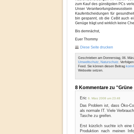
zum Kauf des günstigsten PCs verlei
Unser Verantwortungsbewusstsein
Kaufentscheidungen für gesundheitl
bin gespannt, ob die CeBit auch e
Genüge trägt und wirklich keine Che
Bis demnächst,
Euer Thommy
Diese Seite drucken
Geschrieben am Donnerstag, 06. März
Umweltschutz, Naturschutz
. Verfolge
Feed. Sie können diesen Beitrag
komm
Webseite setzen.
8 Kommentare zu “Grüne S
Eric
6. März 2008 um 23:48
Das Problem ist, dass Öko-Co
als normale IT. Viele Verbrauche
Tasche zu greifen.
Erst kürzlich suchte ich eine
Produktion nach meinen Infor