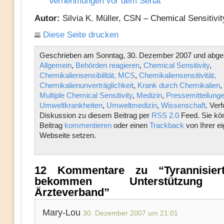
Vernehmungen vor dem Senat
Autor:
Silvia K. Müller, CSN – Chemical Sensitivi
Diese Seite drucken
Geschrieben am Sonntag, 30. Dezember 2007 und abgel
Allgemein
,
Behörden reagieren
,
Chemical Sensitivity
,
Chemikaliensensibilität, MCS
,
Chemikaliensensitivität,
Chemikalienunverträglichkeit
,
Krank durch Chemikalien
,
Multiple Chemical Sensitivity
,
Medizin
,
Pressemitteilung
Umweltkrankheiten
,
Umweltmedizin
,
Wissenschaft
. Verf
Diskussion zu diesem Beitrag per
RSS 2.0
Feed. Sie kö
Beitrag
kommentieren
oder einen
Trackback
von Ihrer e
Webseite setzen.
12 Kommentare zu “Tyrannisier
bekommen Unterstützung
Ärzteverband”
Mary-Lou
30. Dezember 2007 um 21:01