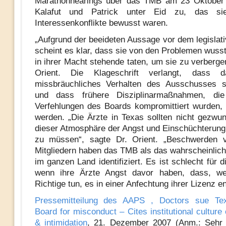
Marathonhearings über das TMB am 23 Oktober
Kalafut und Patrick unter Eid zu, das si
Interessenkonflikte bewusst waren.
„Aufgrund der beeideten Aussage vor dem legislat
scheint es klar, dass sie von den Problemen wusst
in ihrer Macht stehende taten, um sie zu verberge
Orient.
Die Klageschrift verlangt, dass d
missbräuchliches Verhalten des Ausschusses so
und dass frühere Disziplinarmaßnahmen, di
Verfehlungen des Boards kompromittiert wurden, 
werden.
„Die Ärzte in Texas sollten nicht gezwun
dieser Atmosphäre der Angst und Einschüchterung 
zu müssen“, sagte Dr. Orient. „Beschwerden 
Mitgliedern haben das TMB als das wahrscheinlic
im ganzen Land identifiziert. Es ist schlecht für d
wenn ihre Ärzte Angst davor haben, dass, w
Richtige tun, es in einer Anfechtung ihrer Lizenz e
Pressemitteilung des AAPS , Doctors sue Te
Board for misconduct – Cites institutional culture o
& intimidation
, 21.
Dezember 2007 (Anm.: Sehr 