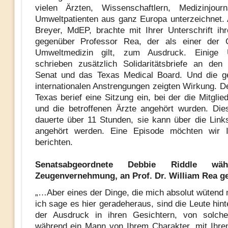
vielen Ärzten, Wissenschaftlern, Medizinjourn
Umweltpatienten aus ganz Europa unterzeichnet. 
Breyer, MdEP, brachte mit Ihrer Unterschrift ihre
gegenüber Professor Rea, der als einer der 
Umweltmedizin gilt, zum Ausdruck. Einige 
schrieben zusätzlich Solidaritätsbriefe an den
Senat und das Texas Medical Board. Und die 
internationalen Anstrengungen zeigten Wirkung. D
Texas berief eine Sitzung ein, bei der die Mitgli
und die betroffenen Ärzte angehört wurden. Di
dauerte über 11 Stunden, sie kann über die Lin
angehört werden. Eine Episode möchten wir 
berichten.
Senatsabgeordnete Debbie Riddle wä
Zeugenvernehmung, an Prof. Dr. William Rea ge
„…Aber eines der Dinge, die mich absolut wütend
ich sage es hier geradeheraus, sind die Leute hin
der Ausdruck in ihren Gesichtern, von solc
während ein Mann von Ihrem Charakter, mit Ihre