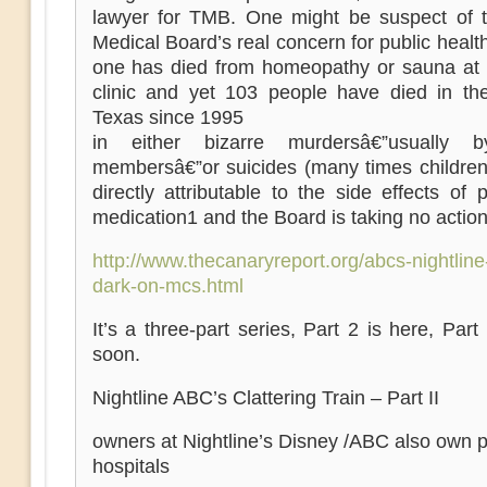
lawyer for TMB. One might be suspect of 
Medical Board’s real concern for public healt
one has died from homeopathy or sauna at 
clinic and yet 103 people have died in the
Texas since 1995
in either bizarre murdersâ€”usually b
membersâ€”or suicides (many times children)
directly attributable to the side effects of p
medication1 and the Board is taking no action
http://www.thecanaryreport.org/abcs-nightline-
dark-on-mcs.html
It’s a three-part series, Part 2 is here, Par
soon.
Nightline ABC’s Clattering Train – Part II
owners at Nightline’s Disney /ABC also own p
hospitals