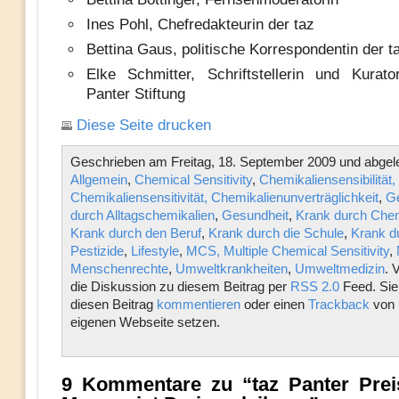
Ines Pohl, Chefredakteurin der taz
Bettina Gaus, politische Korrespondentin der t
Elke Schmitter, Schriftstellerin und Kurato
Panter Stiftung
Diese Seite drucken
Geschrieben am Freitag, 18. September 2009 und abgele
Allgemein
,
Chemical Sensitivity
,
Chemikaliensensibilität
Chemikaliensensitivität, Chemikalienunverträglichkeit
,
Ge
durch Alltagschemikalien
,
Gesundheit
,
Krank durch Chem
Krank durch den Beruf
,
Krank durch die Schule
,
Krank d
Pestizide
,
Lifestyle
,
MCS, Multiple Chemical Sensitivity
,
Menschenrechte
,
Umweltkrankheiten
,
Umweltmedizin
. 
die Diskussion zu diesem Beitrag per
RSS 2.0
Feed. Sie
diesen Beitrag
kommentieren
oder einen
Trackback
von 
eigenen Webseite setzen.
9 Kommentare zu “taz Panter Prei